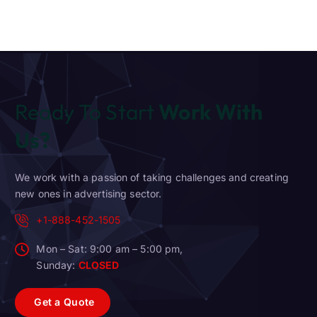
Ready To Start
Work With
Us?
We work with a passion of taking challenges and creating
new ones in advertising sector.
+1-888-452-1505
Mon – Sat: 9:00 am – 5:00 pm,
Sunday:
CLOSED
G
e
t
a
Q
u
o
t
e